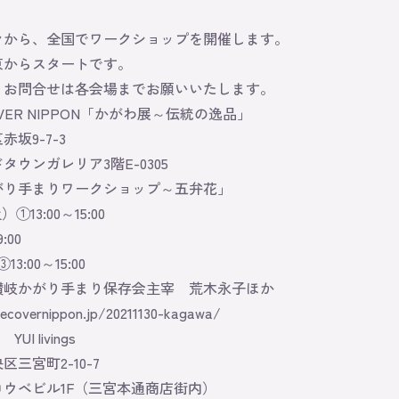
早々から、全国でワークショップを開催します。
京からスタートです。
・お問合せは各会場までお願いいたします。
OVER NIPPON「かがわ展～伝統の逸品」
坂9-7-3
タウンガレリア3階E-0305
がり手まりワークショップ～五弁花」
①13:00～15:00
:00
3:00～15:00
讃岐かがり手まり保存会主宰 荒木永子ほか
hecovernippon.jp/20211130-kagawa/
I livings
三宮町2-10-7
ウベビル1F（三宮本通商店街内）