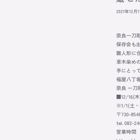
2021年12月
奈良一刀
保存会も
雛人形に
草木染め
手にとっ
福屋八丁
奈良 一刀
■12/16(木
※1/1(土
〒730-85
tel. 082-24
営業時間 10