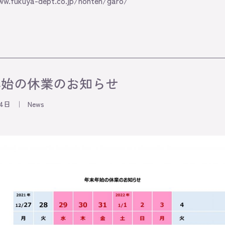
ww.fukuya-dept.co.jp/honten/garo/
年始の休業のお知らせ
14日
｜
News