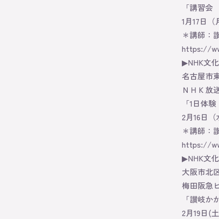
「講習会
1月17日（
＊講師：
https://ww
▶NHK文
名古屋市東区
ＮＨＫ放
「1日体験
2月16日（水）
＊講師：
https://w
▶NHK文
大阪市北区
梅田阪急ビ
「讃岐か
2月19日(土)