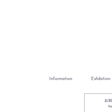
Information
Exhibition
お
N