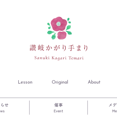
Lesson
Original
About
知らせ
催事
メデ
ews
Event
Me