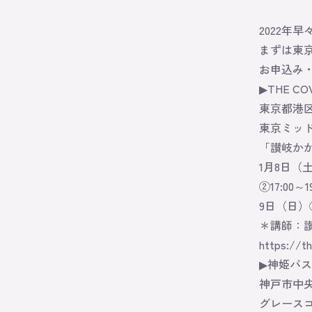
2022年
まずは東
お申込み
▶THE C
東京都港区赤
東京ミッド
「讃岐か
1月8日（土）
②17:00～19
9日（日）③1
＊講師：
https://t
▶神姫バス YU
神戸市中央区
グレースコ