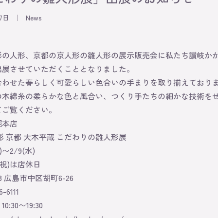
17日
｜
News
彫の人形、京都の京人形の雛人形の展示販売会に私たち讃岐か
出展させていただくこととなりました。
合わせた春らしく可愛らしい色合いの手まりを取り揃えており
の木綿糸の柔らかな色と風合い、つくり手たちの細かな技術を
てご覧ください。
堀本店
彫 京都 大木平蔵 こだわりの雛人形展
)〜2/9(水)
・祝)は店休日
48 広島市中区胡町6-26
6-6111
:30〜19:30