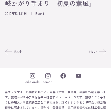
岐かがり手まり 初夏の薫風」
Original
2017年5月31日
｜
Event
About
Contact
Online Store
Back
Next
当ウェブサイトに掲載されている内容（文章・写真等）の無断転載を禁じま
す。
讃岐かがり手まり保存会が運営するホームページです。
讃岐かがり手ま
りは香川県より伝統的工芸品に指定され、讃岐かがり手まり保存会は指定製
造者に認定されています。
著作権・登録商標・実用新案等の知的財産権は讃