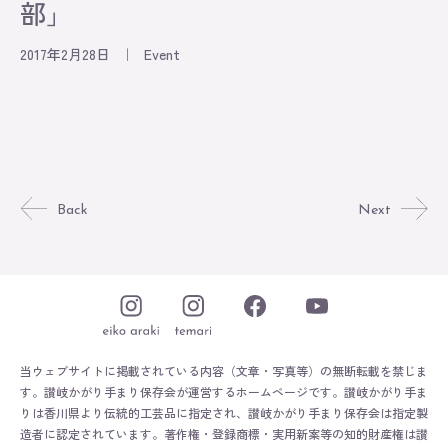
部」
Original
2017年2月28日
｜
Event
About
Contact
Online Store
Back
Next
当ウェブサイトに掲載されている内容（文章・写真等）の無断転載を禁じま
す。
讃岐かがり手まり保存会が運営するホームページです。
讃岐かがり手ま
りは香川県より伝統的工芸品に指定され、讃岐かがり手まり保存会は指定製
造者に認定されています。
著作権・登録商標・実用新案等の知的財産権は讃