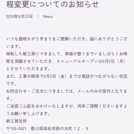
程変更についてのお知らせ
Information
2016年8月23日
｜
News
Exhibition
Lesson
いつも讃岐かがり手まりをご愛顧いただき、誠にありがとうござ
います。
移転した新工房につきまして、準備が整うまでいましばらくお時
Original
間を頂戴させていただき、リニューアルオープンは9月5日（月）
とさせていただきます。
About
また、工事の関係で9月2日（金）までは電話がつながらない状況
です。
Contact
お問合わせ・ご注文につきましては、メールのみの受付となりま
す。
Online Store
ご迷惑ご心配をおかけいたしますが、何卒ご理解くださいますよ
うお願い申し上げます。
新工房住所
〒760-0021 香川県高松市西の丸町１２－８