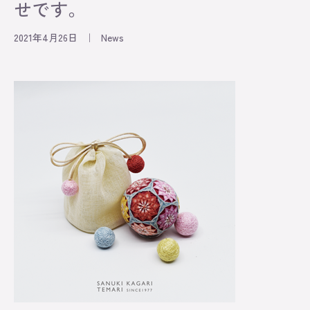
せです。
2021年4月26日
｜
News
Information
Exhibition
Lesson
Original