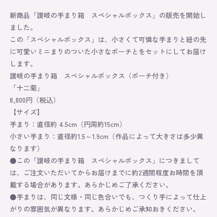
About
新商品「讃岐の手まり箱 スペシャルボックス」の販売を開始し
ました。
Contact
この「スペシャルボックス」は、小さくて可憐な手まりと紐の先
に可愛いミニまりのついた小さなポーチとをセットにしてお届け
Online Store
します。
讃岐の手まり箱 スペシャルボックス（ポーチ付き）
「十二菊」
8,800円（税込）
【サイズ】
手まり：直径約 4.5cm（円周約15cm）
小さい手まり：直径約1.5～1.9cm（作品によって大きさは多少異
なります）
●この「讃岐の手まり箱 スペシャルボックス」につきまして
は、ご注文いただいてからお届けまでに約2週間程度お時間を頂
戴する場合があります。あらかじめご了承ください。
●手まりは、同じ文様・同じ色合いでも、つくり手によって仕上
がりの雰囲気が異なります。あらかじめご承知おきください。