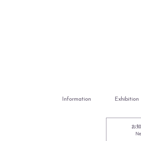
Information
Exhibition
お
N