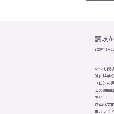
讃岐
2020年8月5
いつも讃
誠に勝手な
（日）の
この期間
さい。
夏季休業
●オンライ