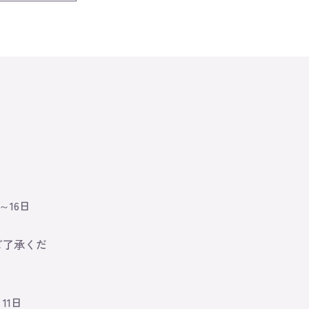
。
～16日
ご了承くだ
11日