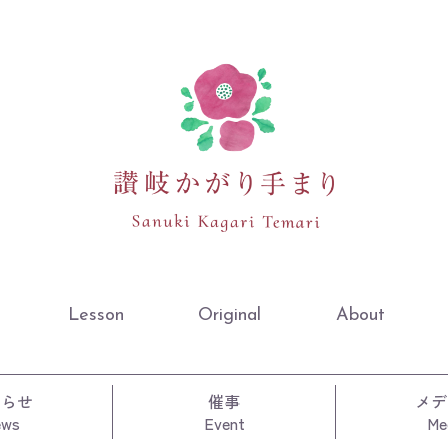
Lesson
Original
About
知らせ
催事
メデ
ews
Event
Me