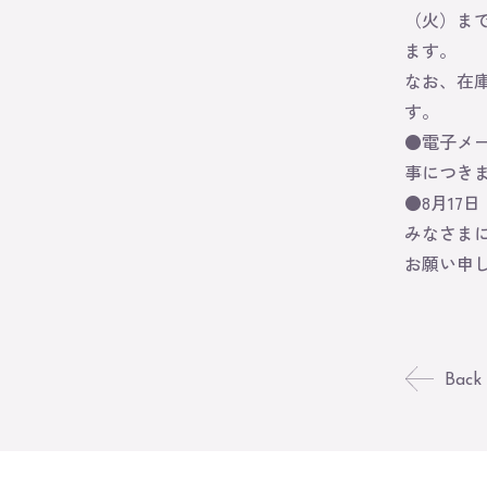
（火）ま
ます。
なお、在
す。
●電子メ
事につき
●8月17
みなさま
お願い申
Back