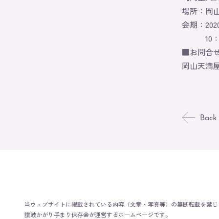
場所：岡
会期：202
10：00
■お問合
岡山天満屋 
Back
当ウェブサイトに掲載されている内容（文章・写真等）の無断転載を禁じ
讃岐かがり手まり保存会が運営するホームページです。