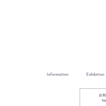
Information
Exhibition
お
N