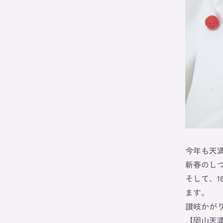
今年も天
新春のし
そして、1
ます。
讃岐かが
【岡山天