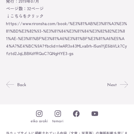
発行：2019年07月
ページ数：32ページ
↓こちらをクリック
https://www.rironsha.com/book/%E3%81%AB%E3%81%A3%E3%
81%BD%E3%82%93-%E3%81%84%E3%81%84%E3%82%82%E3%8
1%AE-%E3%81%BF%E3%81%A6%E3%81%BF%E3%81%A6%E5%A
4%A7%E4%BC%9A?fbclid=IwAR3x43MLva0rh-l5unIYjE6ibVLk7Cy
fztd2JqLBBKdfRQuC7QNgHYE3-gs
Back
Next
当ウェブサイトに掲載されている内容（文章・写真等）の無断転載を禁じま