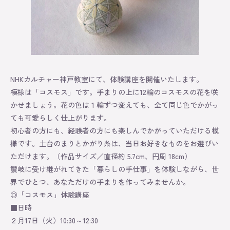
NHKカルチャー神戸教室にて、体験講座を開催いたします。
模様は「コスモス」です。手まりの上に12輪のコスモスの花を咲
かせましょう。花の色は 1 輪ずつ変えても、全て同じ色でかがっ
ても可愛らしく仕上がります。
初心者の方にも、経験者の方にも楽しんでかがっていただける模
様です。土台のまりとかがり糸は、当日お好きなものをお選びい
Information
ただけます。（作品サイズ／直径約 5.7cm、円周 18cm）
讃岐に受け継がれてきた「暮らしの手仕事」を体験しながら、世
界でひとつ、あなただけの手まりを作ってみませんか。
Exhibition
◎「コスモス」体験講座
■日時
Lesson
２月17日（火）10:30～12:30