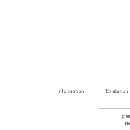
Information
Exhibition
お
N