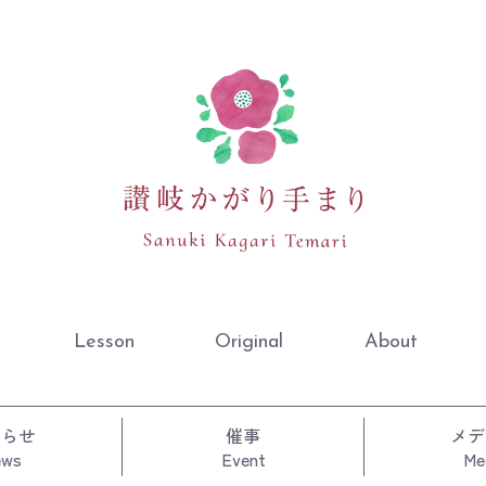
Lesson
Original
About
知らせ
催事
メデ
ews
Event
Me