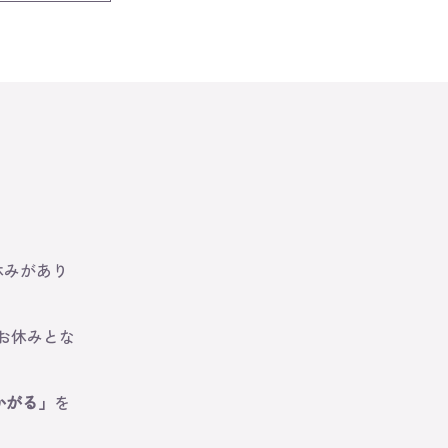
休みがあり
はお休みとな
かがる」
を