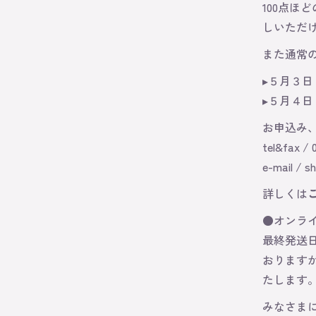
100点
しいただ
また通常
▸５月３日
▸５月４
お申込み
tel&fax 
e-mail /
sh
詳しくは
●オンラ
最終発送日
おります
たします
みなさま