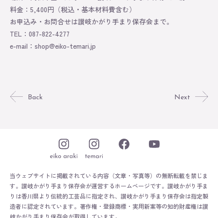
料金：5,400円（税込・基本材料費含む）
お申込み・お問合せは讃岐かがり手まり保存会まで。
TEL：087-822-4277
e-mail：
shop@eiko-temari.jp
Back
Next
当ウェブサイトに掲載されている内容（文章・写真等）の無断転載を禁じま
す。
讃岐かがり手まり保存会が運営するホームページです。
讃岐かがり手ま
りは香川県より伝統的工芸品に指定され、讃岐かがり手まり保存会は指定製
造者に認定されています。
著作権・登録商標・実用新案等の知的財産権は讃
岐かがり手まり保存会が取得しています。