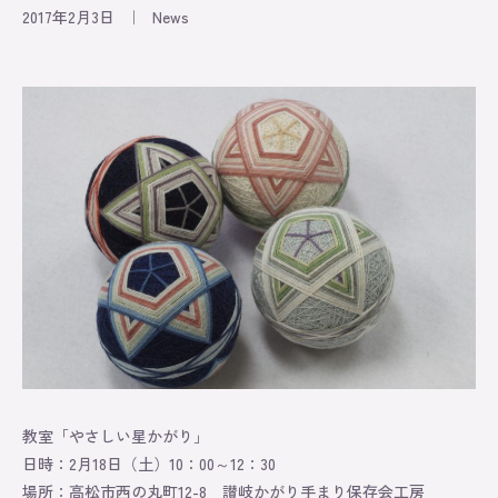
2017年2月3日
｜
News
Information
Exhibition
Lesson
Original
About
Contact
教室「やさしい星かがり」
Online Store
日時：2月18日（土）10：00～12：30
場所：高松市西の丸町12-8 讃岐かがり手まり保存会工房