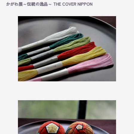
かがわ展～伝統の逸品～ THE COVER NIPPON
Information
Exhibition
Lesson
Original
About
Contact
Online Store