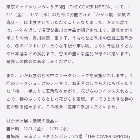
東京ミッドタウンガレリア3階「THE COVER NIPPON」にて、1
2/1（金）～1/31（水）の期間に開催される「かがわ展～伝統の
逸品～」に出展させていただくこととなりました。かがわ展で
は、一年を通して温暖な香川の産品が紹介されます。讃岐かがり
手まりの他、香川漆器、張り子、うちわなど香川の伝統工芸品か
ら、冬のギフトにぴったりな手袋や革小物、さらに今回はうどん
や日本酒などの食品まで、香川の豊かな産品が様々に揃います。
是非この機会にお楽しみください。
また、かがわ展の期間中にワークショップを実施いたします。今
回のワークショップのテーマは、お正月のしつらえにもぴったり
な「椿」。手まりに五角形をかがり、花びらのラインを入れるこ
とで、椿のふっくらとした花びらを表現。ぽってりと大きな椿の
花が咲き始めます。この機会に是非ご参加くださいませ。
◎かがわ展～伝統の逸品～
■日時 12/1（金）～1/31（水）
■場所 東京ミッドタウンガレリア3階「THE COVER NIPPON」