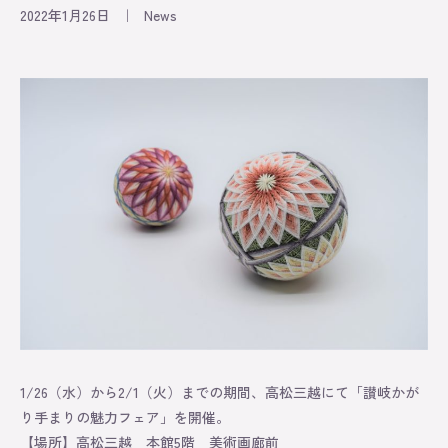
2022年1月26日
｜
News
Information
Exhibition
Lesson
Original
About
Contact
Online Store
1/26（水）から2/1（火）までの期間、高松三越にて「讃岐かが
り手まりの魅力フェア」を開催。
【場所】高松三越 本館5階 美術画廊前