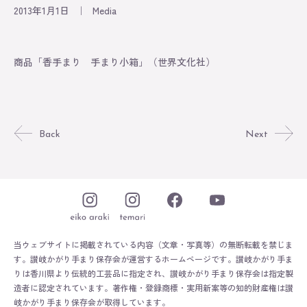
Original
2013年1月1日
｜
Media
About
商品「香手まり 手まり小箱」（世界文化社）
Contact
Online Store
Back
Next
当ウェブサイトに掲載されている内容（文章・写真等）の無断転載を禁じま
す。
讃岐かがり手まり保存会が運営するホームページです。
讃岐かがり手ま
りは香川県より伝統的工芸品に指定され、讃岐かがり手まり保存会は指定製
造者に認定されています。
著作権・登録商標・実用新案等の知的財産権は讃
岐かがり手まり保存会が取得しています。