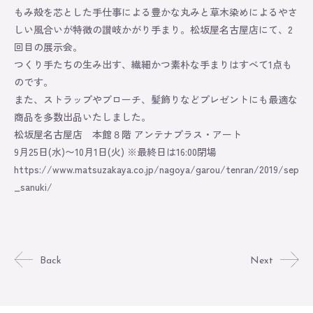
もみ殻を芯とした手仕事による豊かな丸みと草木染めによるやさ
Online Store
しい風合いが特徴の讃岐かがり手まり。松坂屋名古屋店にて、2
回目の展示会。
つくり手たちの生み出す、繊細かつ素朴な手まりはすべて1点も
のです。
また、ストラップやブローチ、髪飾りなどプレゼントにも最適な
商品を多数出品いたしました。
松坂屋名古屋店 本館８階 アンテナプラス・アート
9月25日(水)〜10月1日(火) ※最終日は16:00閉場
https://www.matsuzakaya.co.jp/nagoya/garou/tenran/2019/sep
_sanuki/
Back
Next