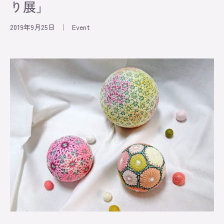
り展」
2019年9月25日
｜
Event
Information
Exhibition
Lesson
Original
About
Contact